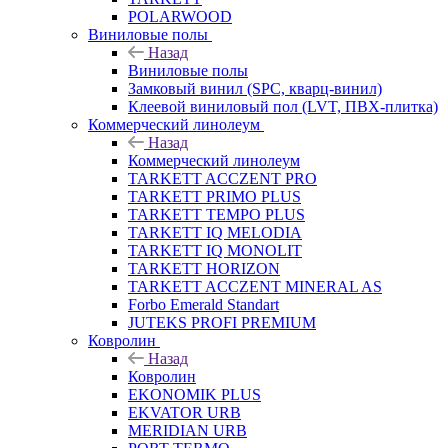
POLARWOOD
Виниловые полы
Назад
Виниловые полы
Замковый винил (SPC, кварц-винил)
Клеевой виниловый пол (LVT, ПВХ-плитка)
Коммерческий линолеум
Назад
Коммерческий линолеум
TARKETT ACCZENT PRO
TARKETT PRIMO PLUS
TARKETT TEMPO PLUS
TARKETT IQ MELODIA
TARKETT IQ MONOLIT
TARKETT HORIZON
TARKETT ACCZENT MINERAL AS
Forbo Emerald Standart
JUTEKS PROFI PREMIUM
Ковролин
Назад
Ковролин
EKONOMIK PLUS
EKVATOR URB
MERIDIAN URB