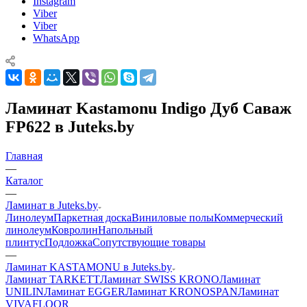
Instagram
Viber
Viber
WhatsApp
Ламинат Kastamonu Indigo Дуб Саваж
FP622 в Juteks.by
Главная
—
Каталог
—
Ламинат в Juteks.by
Линолеум
Паркетная доска
Виниловые полы
Коммерческий
линолеум
Ковролин
Напольный
плинтус
Подложка
Сопутствующие товары
—
Ламинат KASTAMONU в Juteks.by
Ламинат TARKETT
Ламинат SWISS KRONO
Ламинат
UNILIN
Ламинат EGGER
Ламинат KRONOSPAN
Ламинат
VIVAFLOOR