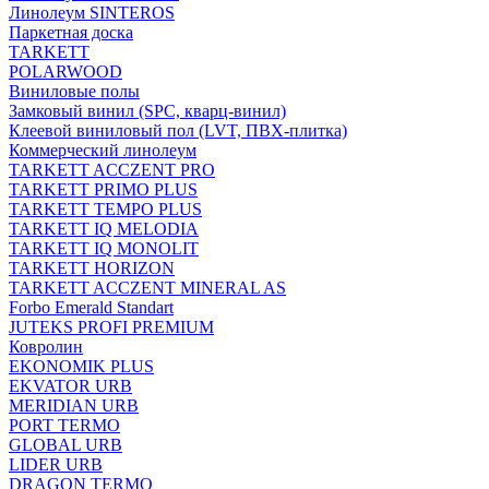
Линолеум SINTEROS
Паркетная доска
TARKETT
POLARWOOD
Виниловые полы
Замковый винил (SPC, кварц-винил)
Клеевой виниловый пол (LVT, ПВХ-плитка)
Коммерческий линолеум
TARKETT ACCZENT PRO
TARKETT PRIMO PLUS
TARKETT TEMPO PLUS
TARKETT IQ MELODIA
TARKETT IQ MONOLIT
TARKETT HORIZON
TARKETT ACCZENT MINERAL AS
Forbo Emerald Standart
JUTEKS PROFI PREMIUM
Ковролин
EKONOMIK PLUS
EKVATOR URB
MERIDIAN URB
PORT TERMO
GLOBAL URB
LIDER URB
DRAGON TERMO