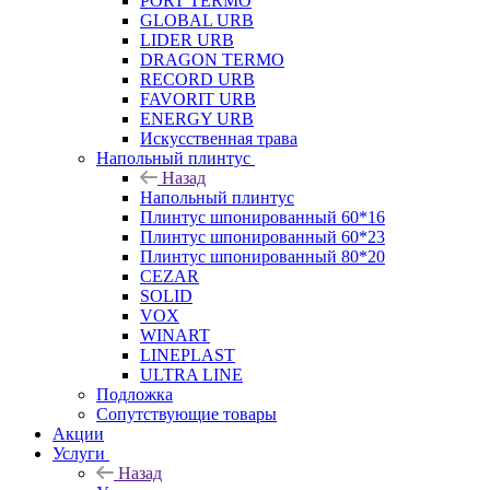
PORT TERMO
GLOBAL URB
LIDER URB
DRAGON TERMO
RECORD URB
FAVORIT URB
ENERGY URB
Искусственная трава
Напольный плинтус
Назад
Напольный плинтус
Плинтус шпонированный 60*16
Плинтус шпонированный 60*23
Плинтус шпонированный 80*20
CEZAR
SOLID
VOX
WINART
LINEPLAST
ULTRA LINE
Подложка
Сопутствующие товары
Акции
Услуги
Назад