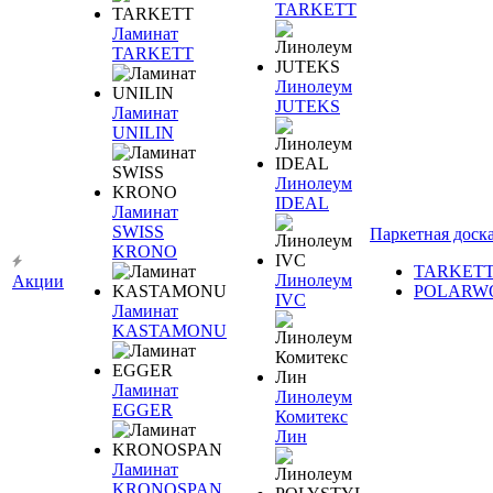
TARKETT
Ламинат
TARKETT
Линолеум
JUTEKS
Ламинат
UNILIN
Линолеум
IDEAL
Ламинат
SWISS
Паркетная доск
KRONO
TARKET
Линолеум
Акции
POLARW
IVC
Ламинат
KASTAMONU
Ламинат
Линолеум
EGGER
Комитекс
Лин
Ламинат
KRONOSPAN