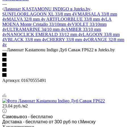
—
Ламинат KASTAMONU INDIGO в Juteks.by
SUNFLOOR
LAGOON XL 33/8 mm 4V
MARSALA 33/8 mm
4v
MALVA 32/8 mm 4v
ARTFLOOR
BLUE 33/8 mm 4v
LA
MOENA Monte Cristallo 33/10mm 4v
VIOLET 33/10mm
4v
ULTRAMARINE 34/10 mm 4v
AMBER 33/10 mm
4v
NANOCLICK
EMERALD 33/12 mm 4v
LAGOON 33/8 mm
4V
BLACK 33/8 mm 4v
CHERRY 33/8 mm 4v
ORANGE 32/8 mm
4v
—
Ламинат Kastamonu Indigo Дуб Саваж FP622 в Juteks.by
Артикул:
01670555491
23.04
руб.
/м2
Самовывоз
- бесплатно
Доставка - бесплатно от 300 руб по г.Минску
Характеристики