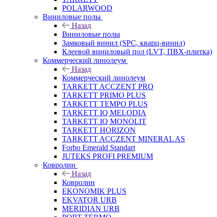
POLARWOOD
Виниловые полы
Назад
Виниловые полы
Замковый винил (SPC, кварц-винил)
Клеевой виниловый пол (LVT, ПВХ-плитка)
Коммерческий линолеум
Назад
Коммерческий линолеум
TARKETT ACCZENT PRO
TARKETT PRIMO PLUS
TARKETT TEMPO PLUS
TARKETT IQ MELODIA
TARKETT IQ MONOLIT
TARKETT HORIZON
TARKETT ACCZENT MINERAL AS
Forbo Emerald Standart
JUTEKS PROFI PREMIUM
Ковролин
Назад
Ковролин
EKONOMIK PLUS
EKVATOR URB
MERIDIAN URB