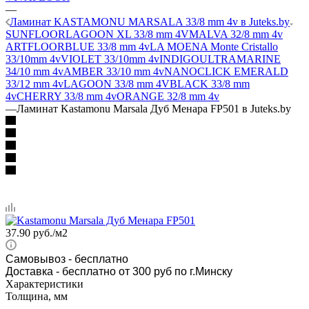
—
Ламинат KASTAMONU MARSALA 33/8 mm 4v в Juteks.by
SUNFLOOR
LAGOON XL 33/8 mm 4V
MALVA 32/8 mm 4v
ARTFLOOR
BLUE 33/8 mm 4v
LA MOENA Monte Cristallo
33/10mm 4v
VIOLET 33/10mm 4v
INDIGO
ULTRAMARINE
34/10 mm 4v
AMBER 33/10 mm 4v
NANOCLICK
EMERALD
33/12 mm 4v
LAGOON 33/8 mm 4V
BLACK 33/8 mm
4v
CHERRY 33/8 mm 4v
ORANGE 32/8 mm 4v
—
Ламинат Kastamonu Marsala Дуб Менара FP501 в Juteks.by
37.90
руб.
/м2
Самовывоз
- бесплатно
Доставка - бесплатно от 300 руб по г.Минску
Характеристики
Толщина, мм
—