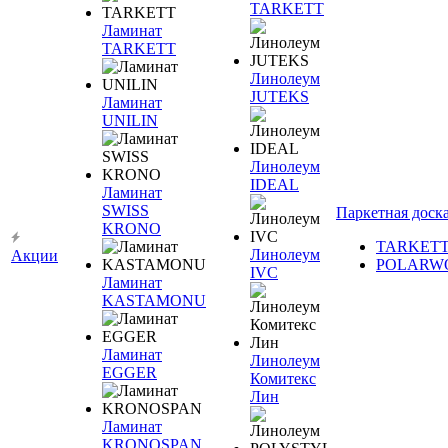
TARKETT
Ламинат
TARKETT
Линолеум
JUTEKS
Ламинат
UNILIN
Линолеум
IDEAL
Ламинат
SWISS
Паркетная доск
KRONO
TARKET
Линолеум
Акции
POLARW
IVC
Ламинат
KASTAMONU
Ламинат
Линолеум
EGGER
Комитекс
Лин
Ламинат
KRONOSPAN