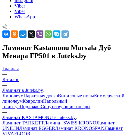
Instagram
Viber
Viber
WhatsApp
Ламинат Kastamonu Marsala Дуб
Менара FP501 в Juteks.by
Главная
—
Каталог
—
Ламинат в Juteks.by
Линолеум
Паркетная доска
Виниловые полы
Коммерческий
линолеум
Ковролин
Напольный
плинтус
Подложка
Сопутствующие товары
—
Ламинат KASTAMONU в Juteks.by
Ламинат TARKETT
Ламинат SWISS KRONO
Ламинат
UNILIN
Ламинат EGGER
Ламинат KRONOSPAN
Ламинат
VIVAFLOOR