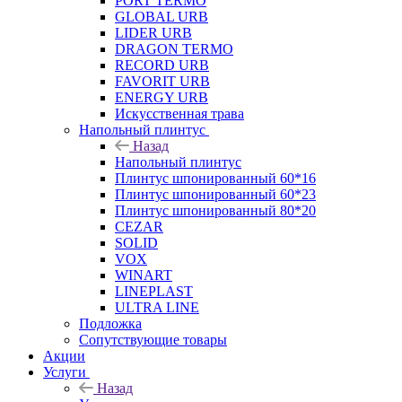
PORT TERMO
GLOBAL URB
LIDER URB
DRAGON TERMO
RECORD URB
FAVORIT URB
ENERGY URB
Искусственная трава
Напольный плинтус
Назад
Напольный плинтус
Плинтус шпонированный 60*16
Плинтус шпонированный 60*23
Плинтус шпонированный 80*20
CEZAR
SOLID
VOX
WINART
LINEPLAST
ULTRA LINE
Подложка
Сопутствующие товары
Акции
Услуги
Назад