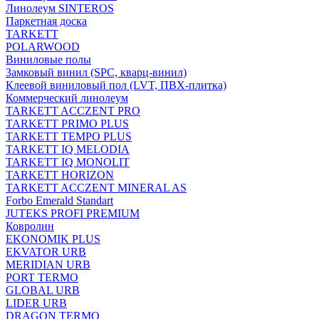
Линолеум SINTEROS
Паркетная доска
TARKETT
POLARWOOD
Виниловые полы
Замковый винил (SPC, кварц-винил)
Клеевой виниловый пол (LVT, ПВХ-плитка)
Коммерческий линолеум
TARKETT ACCZENT PRO
TARKETT PRIMO PLUS
TARKETT TEMPO PLUS
TARKETT IQ MELODIA
TARKETT IQ MONOLIT
TARKETT HORIZON
TARKETT ACCZENT MINERAL AS
Forbo Emerald Standart
JUTEKS PROFI PREMIUM
Ковролин
EKONOMIK PLUS
EKVATOR URB
MERIDIAN URB
PORT TERMO
GLOBAL URB
LIDER URB
DRAGON TERMO