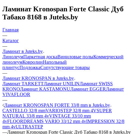
Ламинат Kronospan Forte Classic Дуб
Табако 8168 в Juteks.by
Главная
—
Каталог
—
Ламинат в Juteks.by
Линолеум
Паркетная доска
Виниловые полы
Коммерческий
линолеум
Ковролин
Напольный
плинтус
Подложка
Сопутствующие товары
—
Ламинат KRONOSPAN в Juteks.by
Ламинат TARKETT
Ламинат UNILIN
Ламинат SWISS
KRONO
Ламинат KASTAMONU
Ламинат EGGER
Ламинат
VIVAFLOOR
—
Ламинат KRONOSPAN FORTE 33/8 mm в Juteks.by
CASTELLO 32/8 mm
VARIOSTEP 32/8 mm 4V
SUPER
NATURAL 33/8 mm 4v
VINTAGE 33/10 mm
4v
FLOORDREAMS VARIO 33/12 mm 4v
IMPRESSION 32/8
mm 4v
ULTRASTEP
—
Ламинат Kronospan Forte Classic Дуб Табако 8168 в Juteks.by