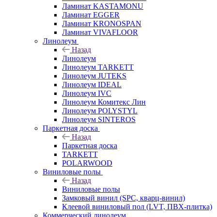
Ламинат KASTAMONU
Ламинат EGGER
Ламинат KRONOSPAN
Ламинат VIVAFLOOR
Линолеум
Назад
Линолеум
Линолеум TARKETT
Линолеум JUTEKS
Линолеум IDEAL
Линолеум IVC
Линолеум Комитекс Лин
Линолеум POLYSTYL
Линолеум SINTEROS
Паркетная доска
Назад
Паркетная доска
TARKETT
POLARWOOD
Виниловые полы
Назад
Виниловые полы
Замковый винил (SPC, кварц-винил)
Клеевой виниловый пол (LVT, ПВХ-плитка)
Коммерческий линолеум