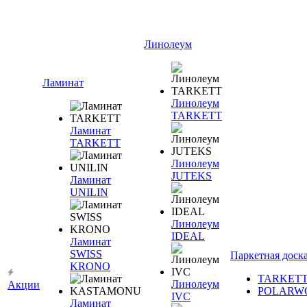
Линолеум
Ламинат
Линолеум
TARKETT
Ламинат
TARKETT
Линолеум
JUTEKS
Ламинат
UNILIN
Линолеум
IDEAL
Ламинат
SWISS
Паркетная доск
KRONO
TARKET
Линолеум
Акции
POLARW
IVC
Ламинат