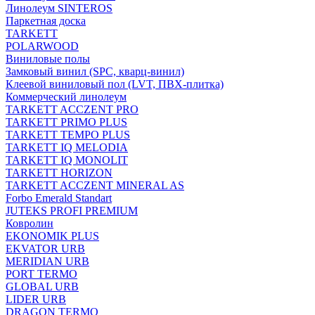
Линолеум SINTEROS
Паркетная доска
TARKETT
POLARWOOD
Виниловые полы
Замковый винил (SPC, кварц-винил)
Клеевой виниловый пол (LVT, ПВХ-плитка)
Коммерческий линолеум
TARKETT ACCZENT PRO
TARKETT PRIMO PLUS
TARKETT TEMPO PLUS
TARKETT IQ MELODIA
TARKETT IQ MONOLIT
TARKETT HORIZON
TARKETT ACCZENT MINERAL AS
Forbo Emerald Standart
JUTEKS PROFI PREMIUM
Ковролин
EKONOMIK PLUS
EKVATOR URB
MERIDIAN URB
PORT TERMO
GLOBAL URB
LIDER URB
DRAGON TERMO