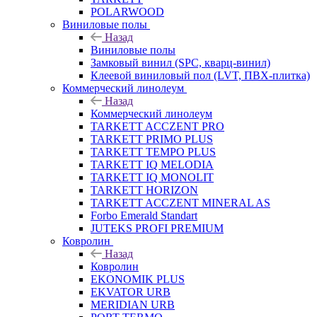
POLARWOOD
Виниловые полы
Назад
Виниловые полы
Замковый винил (SPC, кварц-винил)
Клеевой виниловый пол (LVT, ПВХ-плитка)
Коммерческий линолеум
Назад
Коммерческий линолеум
TARKETT ACCZENT PRO
TARKETT PRIMO PLUS
TARKETT TEMPO PLUS
TARKETT IQ MELODIA
TARKETT IQ MONOLIT
TARKETT HORIZON
TARKETT ACCZENT MINERAL AS
Forbo Emerald Standart
JUTEKS PROFI PREMIUM
Ковролин
Назад
Ковролин
EKONOMIK PLUS
EKVATOR URB
MERIDIAN URB