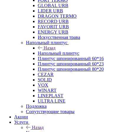
PORT TERMO
GLOBAL URB
LIDER URB
DRAGON TERMO
RECORD URB
FAVORIT URB
ENERGY URB
Искусственная трава
Напольный плинтус
Назад
Напольный плинтус
Плинтус шпонированный 60*16
Плинтус шпонированный 60*23
Плинтус шпонированный 80*20
CEZAR
SOLID
VOX
WINART
LINEPLAST
ULTRA LINE
Подложка
Сопутствующие товары
Акции
Услуги
Назад