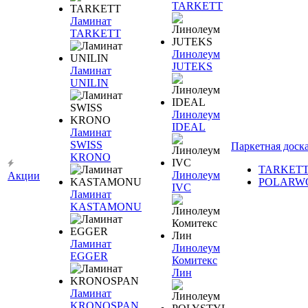
TARKETT
Ламинат
TARKETT
Линолеум
JUTEKS
Ламинат
UNILIN
Линолеум
IDEAL
Ламинат
SWISS
Паркетная доск
KRONO
TARKET
Линолеум
Акции
POLARW
IVC
Ламинат
KASTAMONU
Ламинат
Линолеум
EGGER
Комитекс
Лин
Ламинат
KRONOSPAN