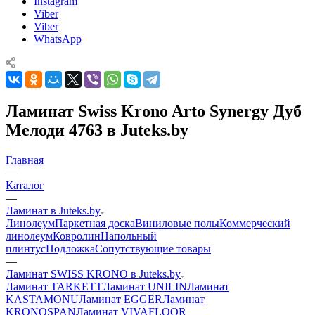
Instagram
Viber
Viber
WhatsApp
Ламинат Swiss Krono Arto Synergy Дуб
Мелоди 4763 в Juteks.by
Главная
—
Каталог
—
Ламинат в Juteks.by
Линолеум
Паркетная доска
Виниловые полы
Коммерческий
линолеум
Ковролин
Напольный
плинтус
Подложка
Сопутствующие товары
—
Ламинат SWISS KRONO в Juteks.by
Ламинат TARKETT
Ламинат UNILIN
Ламинат
KASTAMONU
Ламинат EGGER
Ламинат
KRONOSPAN
Ламинат VIVAFLOOR