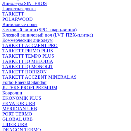
Линолеум SINTEROS
Паркетная доска
TARKETT
POLARWOOD
Виниловые полы
Замковый винил (SPC, кварц-винил)
Клеевой виниловый пол (LVT, ПВХ-плитка)
Коммерческий линолеум
TARKETT ACCZENT PRO
TARKETT PRIMO PLUS
TARKETT TEMPO PLUS
TARKETT IQ MELODIA
TARKETT IQ MONOLIT
TARKETT HORIZON
TARKETT ACCZENT MINERAL AS
Forbo Emerald Standart
JUTEKS PROFI PREMIUM
Ковролин
EKONOMIK PLUS
EKVATOR URB
MERIDIAN URB
PORT TERMO
GLOBAL URB
LIDER URB
DRAGON TERMO