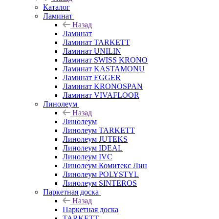
Каталог
Ламинат
Назад
Ламинат
Ламинат TARKETT
Ламинат UNILIN
Ламинат SWISS KRONO
Ламинат KASTAMONU
Ламинат EGGER
Ламинат KRONOSPAN
Ламинат VIVAFLOOR
Линолеум
Назад
Линолеум
Линолеум TARKETT
Линолеум JUTEKS
Линолеум IDEAL
Линолеум IVC
Линолеум Комитекс Лин
Линолеум POLYSTYL
Линолеум SINTEROS
Паркетная доска
Назад
Паркетная доска
TARKETT