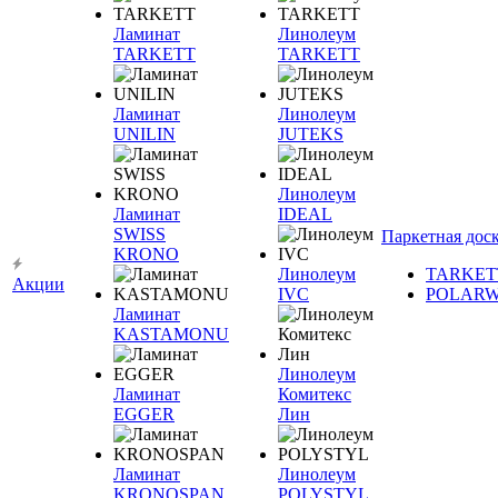
Ламинат
Линолеум
TARKETT
TARKETT
Ламинат
Линолеум
UNILIN
JUTEKS
Линолеум
Ламинат
IDEAL
SWISS
Паркетная дос
KRONO
Линолеум
TARKET
Акции
IVC
POLAR
Ламинат
KASTAMONU
Линолеум
Ламинат
Комитекс
EGGER
Лин
Ламинат
Линолеум
KRONOSPAN
POLYSTYL