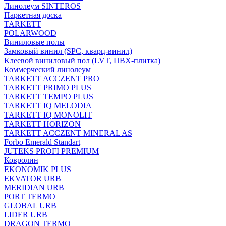
Линолеум SINTEROS
Паркетная доска
TARKETT
POLARWOOD
Виниловые полы
Замковый винил (SPC, кварц-винил)
Клеевой виниловый пол (LVT, ПВХ-плитка)
Коммерческий линолеум
TARKETT ACCZENT PRO
TARKETT PRIMO PLUS
TARKETT TEMPO PLUS
TARKETT IQ MELODIA
TARKETT IQ MONOLIT
TARKETT HORIZON
TARKETT ACCZENT MINERAL AS
Forbo Emerald Standart
JUTEKS PROFI PREMIUM
Ковролин
EKONOMIK PLUS
EKVATOR URB
MERIDIAN URB
PORT TERMO
GLOBAL URB
LIDER URB
DRAGON TERMO