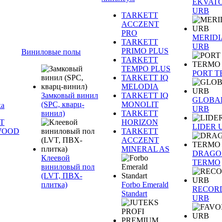
EKVAT
URB
TARKETT
ACCZENT
PRO
MERID
TARKETT
URB
PRIMO PLUS
Виниловые полы
TARKETT
TEMPO PLUS
PORT 
TARKETT IQ
MELODIA
Замковый винил
TARKETT IQ
GLOBA
(SPC, кварц-
MONOLIT
ка
URB
винил)
TARKETT
T
HORIZON
LIDER 
WOOD
TARKETT
ACCZENT
MINERAL AS
DRAGO
Клеевой
TERMO
виниловый пол
(LVT, ПВХ-
плитка)
Forbo Emerald
RECOR
Standart
URB