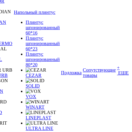
OR
Напольный плинтус
IAN
Плинтус
шпонированный
60*16
Плинтус
TERMO
шпонированный
60*23
Плинтус
L
шпонированный
80*20
+
Сопутствующие
Подложка
ЕЩЕ
URB
CEZAR
товары
SOLID
N
VOX
WINART
D
LINEPLAST
ULTRA LINE