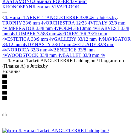
KASTAMONU
Ламинат EGGER
Ламинат
KRONOSPAN
Ламинат VIVAFLOOR
—
Ламинат TARKETT ANGLETERRE 33/8 4v в Juteks.by
TROPHY 33/8 mm 4v
ORCHESTRA 12/33 4V
ITALY 33/8 mm
4v
IMPERATOR 33/8 mm 4v
POEM 33/10mm 4v
HARVEST 33/8
mm 4v
LUMBER 32/88 mm 4v
FORESTER 33/10 mm
4v
ESTETICA 33/9 mm 4v
GALLERY 33/12 mm 4v
NAVIGATOR
33/12 mm 4v
DYNASTY 33/12 mm 4v
ELLADE 32/8 mm
4v
NORDICA 32/8 mm 4v
BENEFICE 33/8 mm
4v
WOODSTOCK 33/8 mm 4v
BALLET 33/8 mm 4v
—
Ламинат Tarkett ANGLETERRE Paddington / Паддингтон
(Планка А) в Juteks.by
Новинка