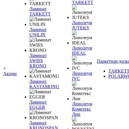
TARKETT
Ламинат
TARKETT
Линолеум
JUTEKS
Ламинат
UNILIN
Линолеум
IDEAL
Ламинат
SWISS
Паркетная доск
KRONO
TARKET
Линолеум
Акции
POLARW
IVC
Ламинат
KASTAMONU
Ламинат
Линолеум
EGGER
Комитекс
Лин
Ламинат
KRONOSPAN