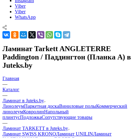
Instagram
Viber
Viber
WhatsApp
Ламинат Tarkett ANGLETERRE
Paddington / Паддингтон (Планка А) в
Juteks.by
Главная
—
Каталог
—
Ламинат в Juteks.by
Линолеум
Паркетная доска
Виниловые полы
Коммерческий
линолеум
Ковролин
Напольный
плинтус
Подложка
Сопутствующие товары
—
Ламинат TARKETT в Juteks.by
Ламинат SWISS KRONO
Ламинат UNILIN
Ламинат