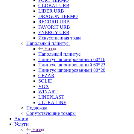
PORT TERMO
GLOBAL URB
LIDER URB
DRAGON TERMO
RECORD URB
FAVORIT URB
ENERGY URB
Искусственная трава
Напольный плинтус
Назад
Напольный плинтус
Плинтус шпонированный 60*16
Плинтус шпонированный 60*23
Плинтус шпонированный 80*20
CEZAR
SOLID
VOX
WINART
LINEPLAST
ULTRA LINE
Подложка
Сопутствующие товары
Акции
Услуги
Назад