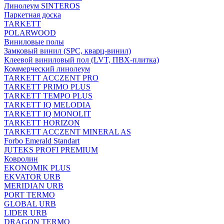
Линолеум SINTEROS
Паркетная доска
TARKETT
POLARWOOD
Виниловые полы
Замковый винил (SPC, кварц-винил)
Клеевой виниловый пол (LVT, ПВХ-плитка)
Коммерческий линолеум
TARKETT ACCZENT PRO
TARKETT PRIMO PLUS
TARKETT TEMPO PLUS
TARKETT IQ MELODIA
TARKETT IQ MONOLIT
TARKETT HORIZON
TARKETT ACCZENT MINERAL AS
Forbo Emerald Standart
JUTEKS PROFI PREMIUM
Ковролин
EKONOMIK PLUS
EKVATOR URB
MERIDIAN URB
PORT TERMO
GLOBAL URB
LIDER URB
DRAGON TERMO