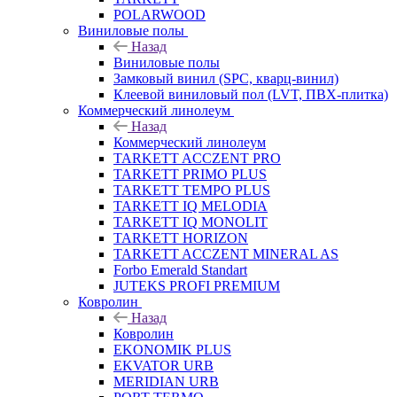
POLARWOOD
Виниловые полы
Назад
Виниловые полы
Замковый винил (SPC, кварц-винил)
Клеевой виниловый пол (LVT, ПВХ-плитка)
Коммерческий линолеум
Назад
Коммерческий линолеум
TARKETT ACCZENT PRO
TARKETT PRIMO PLUS
TARKETT TEMPO PLUS
TARKETT IQ MELODIA
TARKETT IQ MONOLIT
TARKETT HORIZON
TARKETT ACCZENT MINERAL AS
Forbo Emerald Standart
JUTEKS PROFI PREMIUM
Ковролин
Назад
Ковролин
EKONOMIK PLUS
EKVATOR URB
MERIDIAN URB