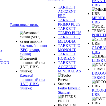
EKVAT
URB
TARKETT
ACCZENT
PRO
MERID
TARKETT
URB
PRIMO PLUS
Виниловые полы
TARKETT
TEMPO PLUS
PORT 
TARKETT IQ
MELODIA
Замковый винил
TARKETT IQ
GLOBA
(SPC, кварц-
MONOLIT
ка
URB
винил)
TARKETT
T
HORIZON
LIDER 
WOOD
TARKETT
ACCZENT
MINERAL AS
DRAGO
Клеевой
TERMO
виниловый пол
(LVT, ПВХ-
плитка)
Forbo Emerald
RECOR
Standart
URB