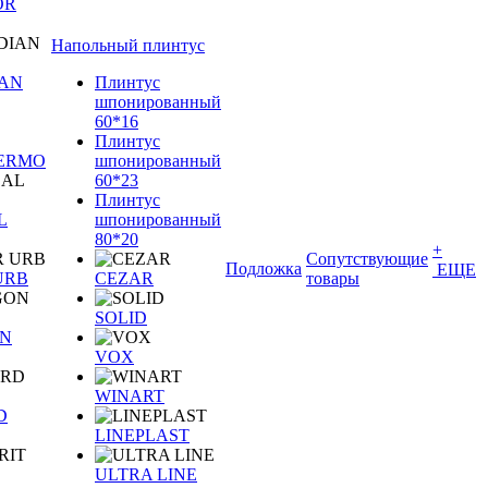
OR
Напольный плинтус
IAN
Плинтус
шпонированный
60*16
Плинтус
TERMO
шпонированный
60*23
Плинтус
L
шпонированный
80*20
+
Сопутствующие
Подложка
ЕЩЕ
URB
CEZAR
товары
SOLID
N
VOX
WINART
D
LINEPLAST
ULTRA LINE