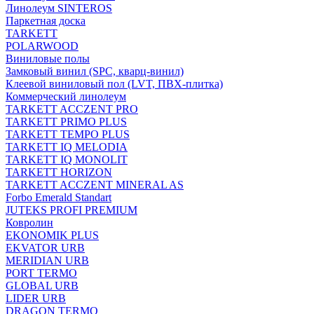
Линолеум SINTEROS
Паркетная доска
TARKETT
POLARWOOD
Виниловые полы
Замковый винил (SPC, кварц-винил)
Клеевой виниловый пол (LVT, ПВХ-плитка)
Коммерческий линолеум
TARKETT ACCZENT PRO
TARKETT PRIMO PLUS
TARKETT TEMPO PLUS
TARKETT IQ MELODIA
TARKETT IQ MONOLIT
TARKETT HORIZON
TARKETT ACCZENT MINERAL AS
Forbo Emerald Standart
JUTEKS PROFI PREMIUM
Ковролин
EKONOMIK PLUS
EKVATOR URB
MERIDIAN URB
PORT TERMO
GLOBAL URB
LIDER URB
DRAGON TERMO