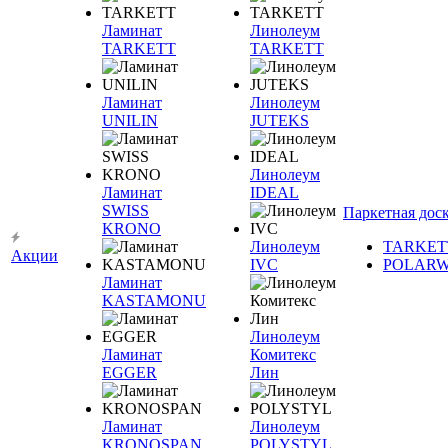
Ламинат
Линолеум
TARKETT
TARKETT
Ламинат
Линолеум
UNILIN
JUTEKS
Линолеум
Ламинат
IDEAL
SWISS
Паркетная дос
KRONO
Линолеум
TARKET
Акции
IVC
POLAR
Ламинат
KASTAMONU
Линолеум
Ламинат
Комитекс
EGGER
Лин
Ламинат
Линолеум
KRONOSPAN
POLYSTYL