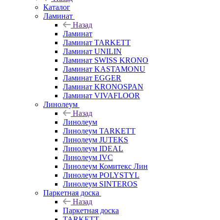
Каталог
Ламинат
Назад
Ламинат
Ламинат TARKETT
Ламинат UNILIN
Ламинат SWISS KRONO
Ламинат KASTAMONU
Ламинат EGGER
Ламинат KRONOSPAN
Ламинат VIVAFLOOR
Линолеум
Назад
Линолеум
Линолеум TARKETT
Линолеум JUTEKS
Линолеум IDEAL
Линолеум IVC
Линолеум Комитекс Лин
Линолеум POLYSTYL
Линолеум SINTEROS
Паркетная доска
Назад
Паркетная доска
TARKETT