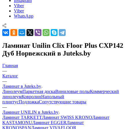
Instagram
Viber
Viber
WhatsApp
Ламинат Unilin Clix Floor Plus CXP142
Дуб Норвежский в Juteks.by
Главная
—
Каталог
—
Ламинат в Juteks.by
Линолеум
Паркетная доска
Виниловые полы
Коммерческий
линолеум
Ковролин
Напольный
плинтус
Подложка
Сопутствующие товары
—
Ламинат UNILIN в Juteks.by
Ламинат TARKETT
Ламинат SWISS KRONO
Ламинат
KASTAMONU
Ламинат EGGER
Ламинат
KRONOSPAN
Ламинат VIVAFLOOR