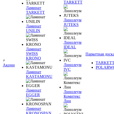
TARKETT
Ламинат
TARKETT
Линолеум
JUTEKS
Ламинат
UNILIN
Линолеум
IDEAL
Ламинат
SWISS
Паркетная доск
KRONO
TARKET
Линолеум
Акции
POLARW
IVC
Ламинат
KASTAMONU
Ламинат
Линолеум
EGGER
Комитекс
Лин
Ламинат
KRONOSPAN