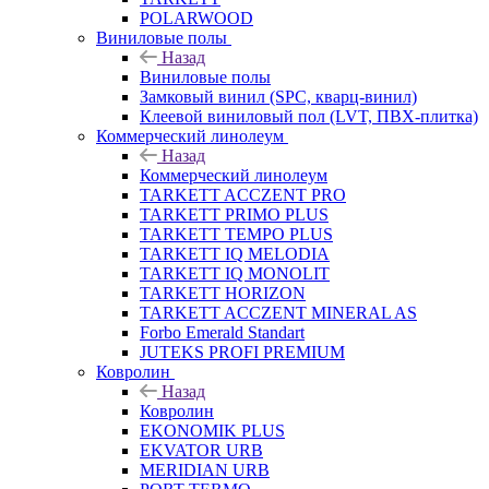
POLARWOOD
Виниловые полы
Назад
Виниловые полы
Замковый винил (SPC, кварц-винил)
Клеевой виниловый пол (LVT, ПВХ-плитка)
Коммерческий линолеум
Назад
Коммерческий линолеум
TARKETT ACCZENT PRO
TARKETT PRIMO PLUS
TARKETT TEMPO PLUS
TARKETT IQ MELODIA
TARKETT IQ MONOLIT
TARKETT HORIZON
TARKETT ACCZENT MINERAL AS
Forbo Emerald Standart
JUTEKS PROFI PREMIUM
Ковролин
Назад
Ковролин
EKONOMIK PLUS
EKVATOR URB
MERIDIAN URB