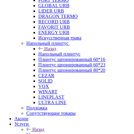
PORT TERMO
GLOBAL URB
LIDER URB
DRAGON TERMO
RECORD URB
FAVORIT URB
ENERGY URB
Искусственная трава
Напольный плинтус
Назад
Напольный плинтус
Плинтус шпонированный 60*16
Плинтус шпонированный 60*23
Плинтус шпонированный 80*20
CEZAR
SOLID
VOX
WINART
LINEPLAST
ULTRA LINE
Подложка
Сопутствующие товары
Акции
Услуги
Назад