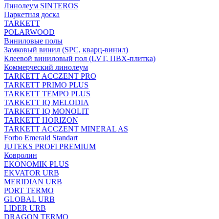
Линолеум SINTEROS
Паркетная доска
TARKETT
POLARWOOD
Виниловые полы
Замковый винил (SPC, кварц-винил)
Клеевой виниловый пол (LVT, ПВХ-плитка)
Коммерческий линолеум
TARKETT ACCZENT PRO
TARKETT PRIMO PLUS
TARKETT TEMPO PLUS
TARKETT IQ MELODIA
TARKETT IQ MONOLIT
TARKETT HORIZON
TARKETT ACCZENT MINERAL AS
Forbo Emerald Standart
JUTEKS PROFI PREMIUM
Ковролин
EKONOMIK PLUS
EKVATOR URB
MERIDIAN URB
PORT TERMO
GLOBAL URB
LIDER URB
DRAGON TERMO