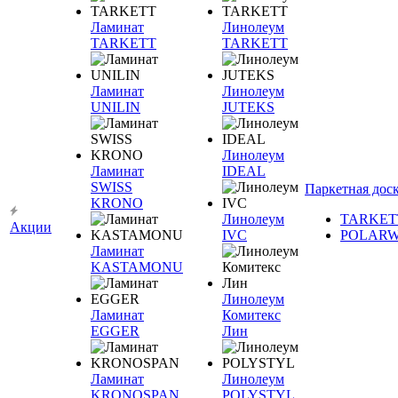
Ламинат
Линолеум
TARKETT
TARKETT
Ламинат
Линолеум
UNILIN
JUTEKS
Линолеум
Ламинат
IDEAL
SWISS
Паркетная дос
KRONO
Линолеум
TARKET
Акции
IVC
POLAR
Ламинат
KASTAMONU
Линолеум
Ламинат
Комитекс
EGGER
Лин
Ламинат
Линолеум
KRONOSPAN
POLYSTYL