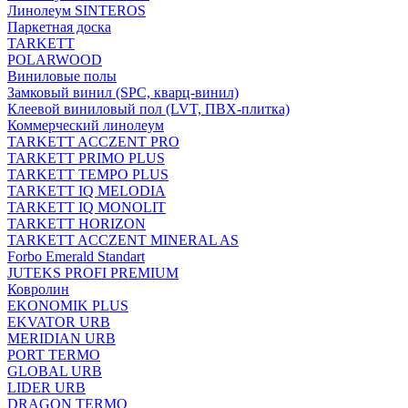
Линолеум SINTEROS
Паркетная доска
TARKETT
POLARWOOD
Виниловые полы
Замковый винил (SPC, кварц-винил)
Клеевой виниловый пол (LVT, ПВХ-плитка)
Коммерческий линолеум
TARKETT ACCZENT PRO
TARKETT PRIMO PLUS
TARKETT TEMPO PLUS
TARKETT IQ MELODIA
TARKETT IQ MONOLIT
TARKETT HORIZON
TARKETT ACCZENT MINERAL AS
Forbo Emerald Standart
JUTEKS PROFI PREMIUM
Ковролин
EKONOMIK PLUS
EKVATOR URB
MERIDIAN URB
PORT TERMO
GLOBAL URB
LIDER URB
DRAGON TERMO