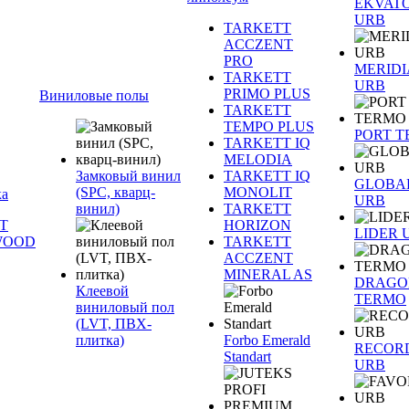
EKVAT
URB
TARKETT
ACCZENT
PRO
MERID
TARKETT
URB
PRIMO PLUS
Виниловые полы
TARKETT
TEMPO PLUS
PORT 
TARKETT IQ
MELODIA
Замковый винил
TARKETT IQ
GLOBA
(SPC, кварц-
MONOLIT
ка
URB
винил)
TARKETT
T
HORIZON
LIDER 
WOOD
TARKETT
ACCZENT
MINERAL AS
DRAGO
Клеевой
TERMO
виниловый пол
(LVT, ПВХ-
плитка)
Forbo Emerald
RECOR
Standart
URB