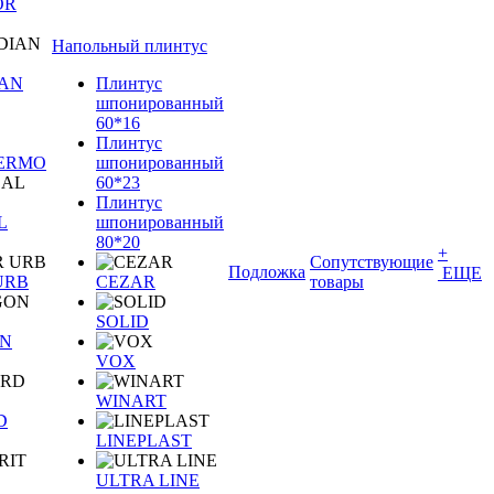
OR
Напольный плинтус
IAN
Плинтус
шпонированный
60*16
Плинтус
TERMO
шпонированный
60*23
Плинтус
L
шпонированный
80*20
+
Сопутствующие
Подложка
ЕЩЕ
URB
CEZAR
товары
SOLID
N
VOX
WINART
D
LINEPLAST
ULTRA LINE