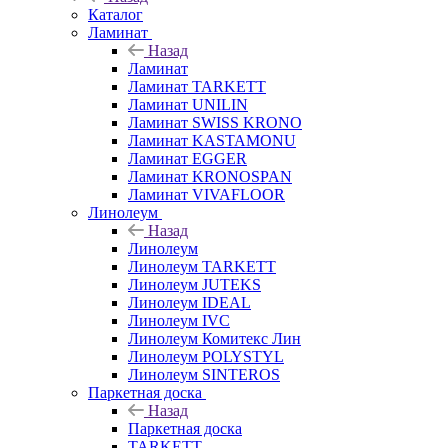
Каталог
Ламинат
Назад
Ламинат
Ламинат TARKETT
Ламинат UNILIN
Ламинат SWISS KRONO
Ламинат KASTAMONU
Ламинат EGGER
Ламинат KRONOSPAN
Ламинат VIVAFLOOR
Линолеум
Назад
Линолеум
Линолеум TARKETT
Линолеум JUTEKS
Линолеум IDEAL
Линолеум IVC
Линолеум Комитекс Лин
Линолеум POLYSTYL
Линолеум SINTEROS
Паркетная доска
Назад
Паркетная доска
TARKETT