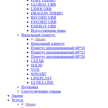
PORT TERMO
GLOBAL URB
LIDER URB
DRAGON TERMO
RECORD URB
FAVORIT URB
ENERGY URB
Искусственная трава
Напольный плинтус
Назад
Напольный плинтус
Плинтус шпонированный 60*16
Плинтус шпонированный 60*23
Плинтус шпонированный 80*20
CEZAR
SOLID
VOX
WINART
LINEPLAST
ULTRA LINE
Подложка
Сопутствующие товары
Акции
Услуги
Назад