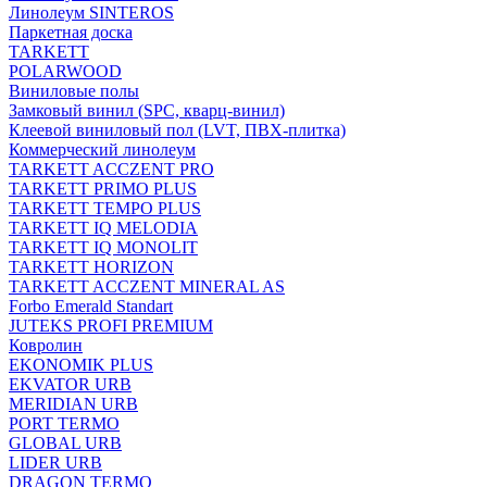
Линолеум SINTEROS
Паркетная доска
TARKETT
POLARWOOD
Виниловые полы
Замковый винил (SPC, кварц-винил)
Клеевой виниловый пол (LVT, ПВХ-плитка)
Коммерческий линолеум
TARKETT ACCZENT PRO
TARKETT PRIMO PLUS
TARKETT TEMPO PLUS
TARKETT IQ MELODIA
TARKETT IQ MONOLIT
TARKETT HORIZON
TARKETT ACCZENT MINERAL AS
Forbo Emerald Standart
JUTEKS PROFI PREMIUM
Ковролин
EKONOMIK PLUS
EKVATOR URB
MERIDIAN URB
PORT TERMO
GLOBAL URB
LIDER URB
DRAGON TERMO