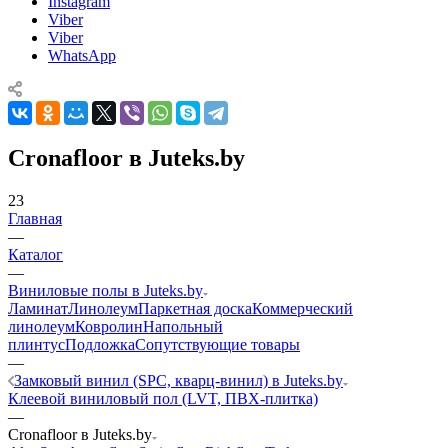
Instagram
Viber
Viber
WhatsApp
Cronafloor в Juteks.by
23
Главная
—
Каталог
—
Виниловые полы в Juteks.by
Ламинат
Линолеум
Паркетная доска
Коммерческий
линолеум
Ковролин
Напольный
плинтус
Подложка
Сопутствующие товары
—
Замковый винил (SPC, кварц-винил) в Juteks.by
Клеевой виниловый пол (LVT, ПВХ-плитка)
—
Cronafloor в Juteks.by