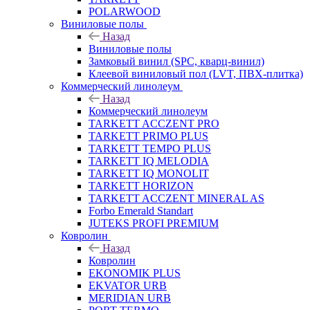
POLARWOOD
Виниловые полы
Назад
Виниловые полы
Замковый винил (SPC, кварц-винил)
Клеевой виниловый пол (LVT, ПВХ-плитка)
Коммерческий линолеум
Назад
Коммерческий линолеум
TARKETT ACCZENT PRO
TARKETT PRIMO PLUS
TARKETT TEMPO PLUS
TARKETT IQ MELODIA
TARKETT IQ MONOLIT
TARKETT HORIZON
TARKETT ACCZENT MINERAL AS
Forbo Emerald Standart
JUTEKS PROFI PREMIUM
Ковролин
Назад
Ковролин
EKONOMIK PLUS
EKVATOR URB
MERIDIAN URB