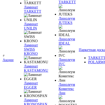
TARKETT
Ламинат
TARKETT
Линолеум
JUTEKS
Ламинат
UNILIN
Линолеум
IDEAL
Ламинат
SWISS
Паркетная доск
KRONO
TARKET
Линолеум
Акции
POLARW
IVC
Ламинат
KASTAMONU
Ламинат
Линолеум
EGGER
Комитекс
Лин
Ламинат
KRONOSPAN