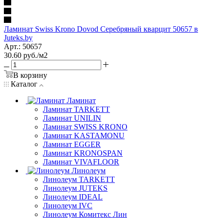
Ламинат Swiss Krono Dovod Серебряный кварцит 50657 в
Juteks.by
Арт.: 50657
30.60
руб.
/м2
В корзину
Каталог
Ламинат
Ламинат TARKETT
Ламинат UNILIN
Ламинат SWISS KRONO
Ламинат KASTAMONU
Ламинат EGGER
Ламинат KRONOSPAN
Ламинат VIVAFLOOR
Линолеум
Линолеум TARKETT
Линолеум JUTEKS
Линолеум IDEAL
Линолеум IVC
Линолеум Комитекс Лин