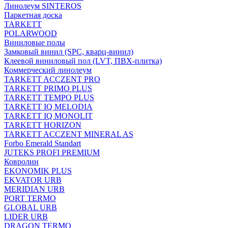
Линолеум SINTEROS
Паркетная доска
TARKETT
POLARWOOD
Виниловые полы
Замковый винил (SPC, кварц-винил)
Клеевой виниловый пол (LVT, ПВХ-плитка)
Коммерческий линолеум
TARKETT ACCZENT PRO
TARKETT PRIMO PLUS
TARKETT TEMPO PLUS
TARKETT IQ MELODIA
TARKETT IQ MONOLIT
TARKETT HORIZON
TARKETT ACCZENT MINERAL AS
Forbo Emerald Standart
JUTEKS PROFI PREMIUM
Ковролин
EKONOMIK PLUS
EKVATOR URB
MERIDIAN URB
PORT TERMO
GLOBAL URB
LIDER URB
DRAGON TERMO