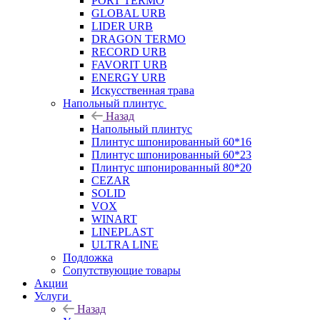
PORT TERMO
GLOBAL URB
LIDER URB
DRAGON TERMO
RECORD URB
FAVORIT URB
ENERGY URB
Искусственная трава
Напольный плинтус
Назад
Напольный плинтус
Плинтус шпонированный 60*16
Плинтус шпонированный 60*23
Плинтус шпонированный 80*20
CEZAR
SOLID
VOX
WINART
LINEPLAST
ULTRA LINE
Подложка
Сопутствующие товары
Акции
Услуги
Назад