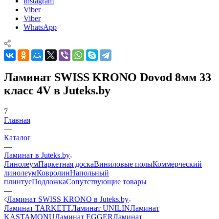
Instagram
Viber
Viber
WhatsApp
Ламинат SWISS KRONO Dovod 8мм 33
класс 4V в Juteks.by
7
Главная
—
Каталог
—
Ламинат в Juteks.by
Линолеум
Паркетная доска
Виниловые полы
Коммерческий
линолеум
Ковролин
Напольный
плинтус
Подложка
Сопутствующие товары
—
Ламинат SWISS KRONO в Juteks.by
Ламинат TARKETT
Ламинат UNILIN
Ламинат
KASTAMONU
Ламинат EGGER
Ламинат