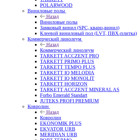
POLARWOOD
Виниловые полы
Назад
Виниловые полы
Замковый винил (SPC, кварц-винил)
Клеевой виниловый пол (LVT, ПВХ-плитка)
Коммерческий линолеум
Назад
Коммерческий линолеум
TARKETT ACCZENT PRO
TARKETT PRIMO PLUS
TARKETT TEMPO PLUS
TARKETT IQ MELODIA
TARKETT IQ MONOLIT
TARKETT HORIZON
TARKETT ACCZENT MINERAL AS
Forbo Emerald Standart
JUTEKS PROFI PREMIUM
Ковролин
Назад
Ковролин
EKONOMIK PLUS
EKVATOR URB
MERIDIAN URB