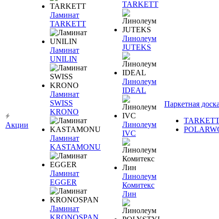
TARKETT
Ламинат
TARKETT
Линолеум
JUTEKS
Ламинат
UNILIN
Линолеум
IDEAL
Ламинат
SWISS
Паркетная доск
KRONO
TARKET
Линолеум
Акции
POLARW
IVC
Ламинат
KASTAMONU
Ламинат
Линолеум
EGGER
Комитекс
Лин
Ламинат
KRONOSPAN