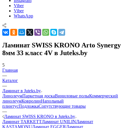
Instagram
Viber
Viber
WhatsApp
Ламинат SWISS KRONO Arto Synergy
8мм 33 класс 4V в Juteks.by
5
Главная
—
Каталог
—
Ламинат в Juteks.by
Линолеум
Паркетная доска
Виниловые полы
Коммерческий
линолеум
Ковролин
Напольный
плинтус
Подложка
Сопутствующие товары
—
Ламинат SWISS KRONO в Juteks.by
Ламинат TARKETT
Ламинат UNILIN
Ламинат
KASTAMONU
Ламинат EGGER
Ламинат