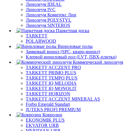
Линолеум IDEAL
Линолеум IVC
Линолеум Комитекс Лин
Линолеум POLYSTYL
Линолеум SINTEROS
Паркетная доска
TARKETT
POLARWOOD
Виниловые полы
Замковый винил (SPC, кварц-винил)
Клеевой виниловый пол (LVT, ПВХ-плитка)
Коммерческий линолеум
TARKETT ACCZENT PRO
TARKETT PRIMO PLUS
TARKETT TEMPO PLUS
TARKETT IQ MELODIA
TARKETT IQ MONOLIT
TARKETT HORIZON
TARKETT ACCZENT MINERAL AS
Forbo Emerald Standart
JUTEKS PROFI PREMIUM
Ковролин
EKONOMIK PLUS
EKVATOR URB
MERIDIAN URB