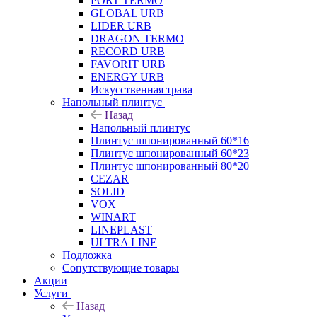
PORT TERMO
GLOBAL URB
LIDER URB
DRAGON TERMO
RECORD URB
FAVORIT URB
ENERGY URB
Искусственная трава
Напольный плинтус
Назад
Напольный плинтус
Плинтус шпонированный 60*16
Плинтус шпонированный 60*23
Плинтус шпонированный 80*20
CEZAR
SOLID
VOX
WINART
LINEPLAST
ULTRA LINE
Подложка
Сопутствующие товары
Акции
Услуги
Назад