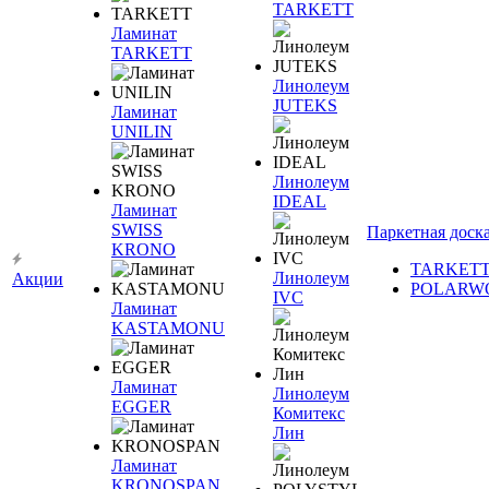
TARKETT
Ламинат
TARKETT
Линолеум
JUTEKS
Ламинат
UNILIN
Линолеум
IDEAL
Ламинат
SWISS
Паркетная доск
KRONO
TARKET
Линолеум
Акции
POLARW
IVC
Ламинат
KASTAMONU
Ламинат
Линолеум
EGGER
Комитекс
Лин
Ламинат
KRONOSPAN