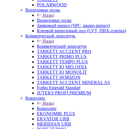
POLARWOOD
Виниловые полы
Назад
Виниловые полы
Замковый винил (SPC, кварц-винил)
Клеевой виниловый пол (LVT, ПВХ-плитка)
Коммерческий линолеум
Назад
Коммерческий линолеум
TARKETT ACCZENT PRO
TARKETT PRIMO PLUS
TARKETT TEMPO PLUS
TARKETT IQ MELODIA
TARKETT IQ MONOLIT
TARKETT HORIZON
TARKETT ACCZENT MINERAL AS
Forbo Emerald Standart
JUTEKS PROFI PREMIUM
Ковролин
Назад
Ковролин
EKONOMIK PLUS
EKVATOR URB
MERIDIAN URB