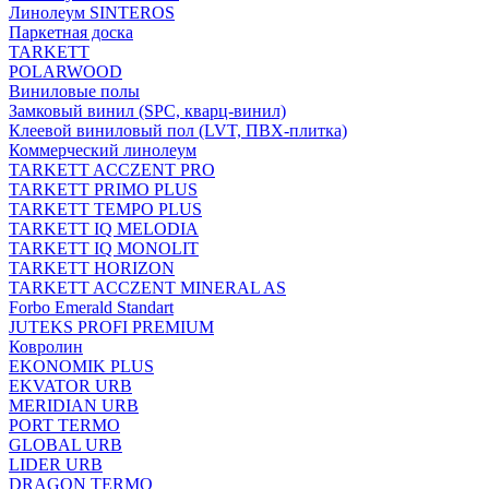
Линолеум SINTEROS
Паркетная доска
TARKETT
POLARWOOD
Виниловые полы
Замковый винил (SPC, кварц-винил)
Клеевой виниловый пол (LVT, ПВХ-плитка)
Коммерческий линолеум
TARKETT ACCZENT PRO
TARKETT PRIMO PLUS
TARKETT TEMPO PLUS
TARKETT IQ MELODIA
TARKETT IQ MONOLIT
TARKETT HORIZON
TARKETT ACCZENT MINERAL AS
Forbo Emerald Standart
JUTEKS PROFI PREMIUM
Ковролин
EKONOMIK PLUS
EKVATOR URB
MERIDIAN URB
PORT TERMO
GLOBAL URB
LIDER URB
DRAGON TERMO