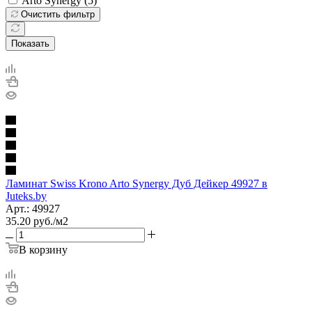
Arto Synergy (
5
)
Очистить фильтр
Показать
Ламинат Swiss Krono Arto Synergy Дуб Дейкер 49927 в
Juteks.by
Арт.: 49927
35.20
руб.
/м2
В корзину