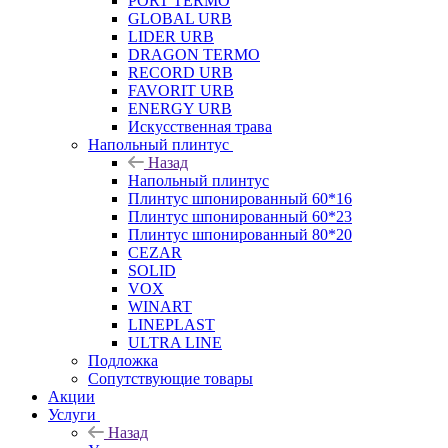
PORT TERMO
GLOBAL URB
LIDER URB
DRAGON TERMO
RECORD URB
FAVORIT URB
ENERGY URB
Искусственная трава
Напольный плинтус
Назад
Напольный плинтус
Плинтус шпонированный 60*16
Плинтус шпонированный 60*23
Плинтус шпонированный 80*20
CEZAR
SOLID
VOX
WINART
LINEPLAST
ULTRA LINE
Подложка
Сопутствующие товары
Акции
Услуги
Назад