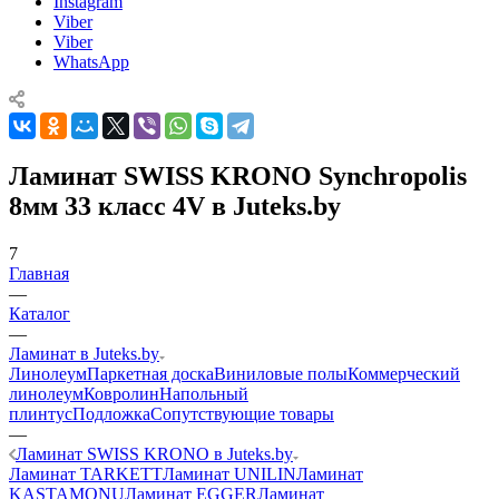
Instagram
Viber
Viber
WhatsApp
Ламинат SWISS KRONO Synchropolis
8мм 33 класс 4V в Juteks.by
7
Главная
—
Каталог
—
Ламинат в Juteks.by
Линолеум
Паркетная доска
Виниловые полы
Коммерческий
линолеум
Ковролин
Напольный
плинтус
Подложка
Сопутствующие товары
—
Ламинат SWISS KRONO в Juteks.by
Ламинат TARKETT
Ламинат UNILIN
Ламинат
KASTAMONU
Ламинат EGGER
Ламинат