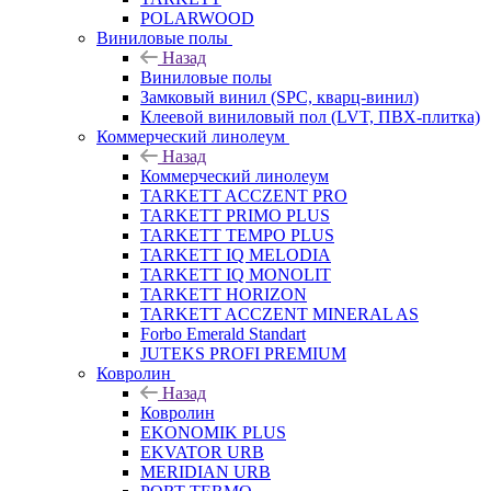
POLARWOOD
Виниловые полы
Назад
Виниловые полы
Замковый винил (SPC, кварц-винил)
Клеевой виниловый пол (LVT, ПВХ-плитка)
Коммерческий линолеум
Назад
Коммерческий линолеум
TARKETT ACCZENT PRO
TARKETT PRIMO PLUS
TARKETT TEMPO PLUS
TARKETT IQ MELODIA
TARKETT IQ MONOLIT
TARKETT HORIZON
TARKETT ACCZENT MINERAL AS
Forbo Emerald Standart
JUTEKS PROFI PREMIUM
Ковролин
Назад
Ковролин
EKONOMIK PLUS
EKVATOR URB
MERIDIAN URB