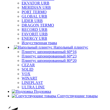
EKVATOR URB
MERIDIAN URB
PORT TERMO
GLOBAL URB
LIDER URB
DRAGON TERMO
RECORD URB
FAVORIT URB
ENERGY URB
Искусственная трава
Напольный плинтус
Плинтус шпонированный 60*16
Плинтус шпонированный 60*23
Плинтус шпонированный 80*20
CEZAR
SOLID
VOX
WINART
LINEPLAST
ULTRA LINE
Подложка
Сопутствующие товары