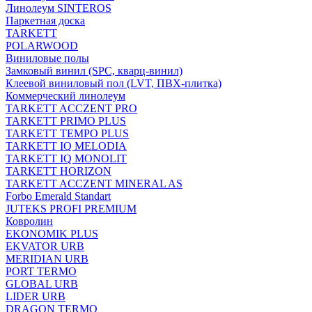
Линолеум SINTEROS
Паркетная доска
TARKETT
POLARWOOD
Виниловые полы
Замковый винил (SPC, кварц-винил)
Клеевой виниловый пол (LVT, ПВХ-плитка)
Коммерческий линолеум
TARKETT ACCZENT PRO
TARKETT PRIMO PLUS
TARKETT TEMPO PLUS
TARKETT IQ MELODIA
TARKETT IQ MONOLIT
TARKETT HORIZON
TARKETT ACCZENT MINERAL AS
Forbo Emerald Standart
JUTEKS PROFI PREMIUM
Ковролин
EKONOMIK PLUS
EKVATOR URB
MERIDIAN URB
PORT TERMO
GLOBAL URB
LIDER URB
DRAGON TERMO