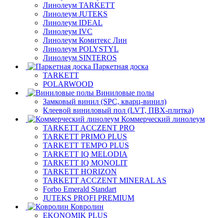
Линолеум TARKETT
Линолеум JUTEKS
Линолеум IDEAL
Линолеум IVC
Линолеум Комитекс Лин
Линолеум POLYSTYL
Линолеум SINTEROS
Паркетная доска
TARKETT
POLARWOOD
Виниловые полы
Замковый винил (SPC, кварц-винил)
Клеевой виниловый пол (LVT, ПВХ-плитка)
Коммерческий линолеум
TARKETT ACCZENT PRO
TARKETT PRIMO PLUS
TARKETT TEMPO PLUS
TARKETT IQ MELODIA
TARKETT IQ MONOLIT
TARKETT HORIZON
TARKETT ACCZENT MINERAL AS
Forbo Emerald Standart
JUTEKS PROFI PREMIUM
Ковролин
EKONOMIK PLUS