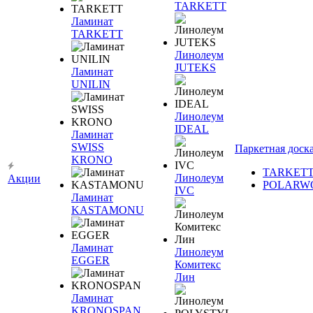
TARKETT
Ламинат
TARKETT
Линолеум
JUTEKS
Ламинат
UNILIN
Линолеум
IDEAL
Ламинат
SWISS
Паркетная доск
KRONO
TARKET
Линолеум
Акции
POLARW
IVC
Ламинат
KASTAMONU
Ламинат
Линолеум
EGGER
Комитекс
Лин
Ламинат
KRONOSPAN