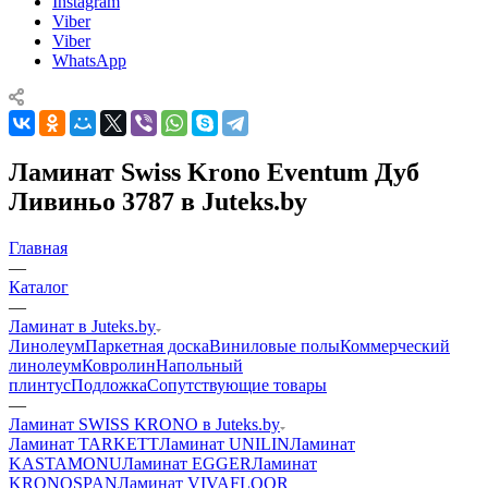
Instagram
Viber
Viber
WhatsApp
Ламинат Swiss Krono Eventum Дуб
Ливиньо 3787 в Juteks.by
Главная
—
Каталог
—
Ламинат в Juteks.by
Линолеум
Паркетная доска
Виниловые полы
Коммерческий
линолеум
Ковролин
Напольный
плинтус
Подложка
Сопутствующие товары
—
Ламинат SWISS KRONO в Juteks.by
Ламинат TARKETT
Ламинат UNILIN
Ламинат
KASTAMONU
Ламинат EGGER
Ламинат
KRONOSPAN
Ламинат VIVAFLOOR