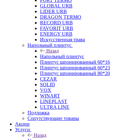
PORT TERMO
GLOBAL URB
LIDER URB
DRAGON TERMO
RECORD URB
FAVORIT URB
ENERGY URB
Искусственная трава
Напольный плинтус
Назад
Напольный плинтус
Плинтус шпонированный 60*16
Плинтус шпонированный 60*23
Плинтус шпонированный 80*20
CEZAR
SOLID
VOX
WINART
LINEPLAST
ULTRA LINE
Подложка
Сопутствующие товары
Акции
Услуги
Назад