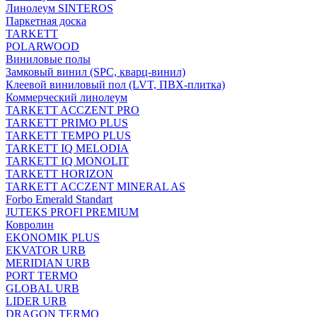
Линолеум SINTEROS
Паркетная доска
TARKETT
POLARWOOD
Виниловые полы
Замковый винил (SPC, кварц-винил)
Клеевой виниловый пол (LVT, ПВХ-плитка)
Коммерческий линолеум
TARKETT ACCZENT PRO
TARKETT PRIMO PLUS
TARKETT TEMPO PLUS
TARKETT IQ MELODIA
TARKETT IQ MONOLIT
TARKETT HORIZON
TARKETT ACCZENT MINERAL AS
Forbo Emerald Standart
JUTEKS PROFI PREMIUM
Ковролин
EKONOMIK PLUS
EKVATOR URB
MERIDIAN URB
PORT TERMO
GLOBAL URB
LIDER URB
DRAGON TERMO