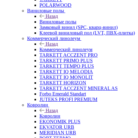
POLARWOOD
Виниловые полы
Назад
Виниловые полы
Замковый винил (SPC, кварц-винил)
Клеевой виниловый пол (LVT, ПВХ-плитка)
Коммерческий линолеум
Назад
Коммерческий линолеум
TARKETT ACCZENT PRO
TARKETT PRIMO PLUS
TARKETT TEMPO PLUS
TARKETT IQ MELODIA
TARKETT IQ MONOLIT
TARKETT HORIZON
TARKETT ACCZENT MINERAL AS
Forbo Emerald Standart
JUTEKS PROFI PREMIUM
Ковролин
Назад
Ковролин
EKONOMIK PLUS
EKVATOR URB
MERIDIAN URB