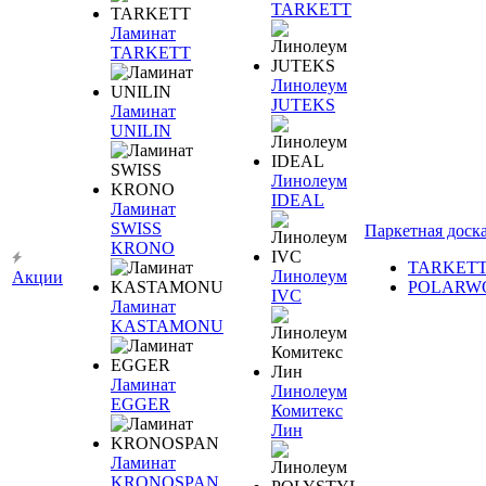
TARKETT
Ламинат
TARKETT
Линолеум
JUTEKS
Ламинат
UNILIN
Линолеум
IDEAL
Ламинат
SWISS
Паркетная доск
KRONO
TARKET
Линолеум
Акции
POLARW
IVC
Ламинат
KASTAMONU
Ламинат
Линолеум
EGGER
Комитекс
Лин
Ламинат
KRONOSPAN